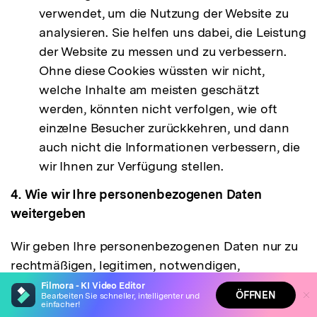
verwendet, um die Nutzung der Website zu
analysieren. Sie helfen uns dabei, die Leistung
der Website zu messen und zu verbessern.
Ohne diese Cookies wüssten wir nicht,
welche Inhalte am meisten geschätzt
werden, könnten nicht verfolgen, wie oft
einzelne Besucher zurückkehren, und dann
Filmora - KI Video Editor
auch nicht die Informationen verbessern, die
wir Ihnen zur Verfügung stellen.
Auto-erstellen Sie filmreife Geschichten aus Ihren
Highlights
4. Wie wir Ihre personenbezogenen Daten
Verwandeln Sie Ihre Eingaben in fesselnde Videos
weitergeben
Entfernen Sie mühelos unerwünschte Videoelemente
Unendliche Vorlagen & Ressourcen für jeden Stil
Wir geben Ihre personenbezogenen Daten nur zu
rechtmäßigen, legitimen, notwendigen,
Verstanden
App öffnen
spezifischen und ausdrücklichen Zwecken weiter,
Filmora - KI Video Editor
ÖFFNEN
Bearbeiten Sie schneller, intelligenter und
und wir geben nur die personenbezogenen Daten
einfacher!