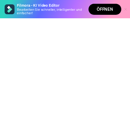
Filmora - KI Video Editor
ÖFFNEN
Bearbeiten Sie schneller, intelligenter und
einfacher!
Hero Produkte
Filmora - KI Video Editor
Wondershare
Auto-erstellen Sie filmreife Geschichten aus Ihren
Highlights
KI entdecken
Verwandeln Sie Ihre Eingaben in fesselnde Videos
Entfernen Sie mühelos unerwünschte Videoelemente
Hilfe-Center
Unendliche Vorlagen & Ressourcen für jeden Stil