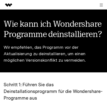
ANMELDEN
Top-Produkte
Wie kann ich Wondershare
KI-gestützte digitale Kreativität
Business
Programme deinstallieren?
Dienstprogramme
Überblick
Über uns
Lösungen
Wir empfehlen, das Programm vor der
Presseraum
Aktualisierung zu deinstallieren, um einen
möglichen Versionskonflikt zu vermeiden.
Shop
Support
Schritt 1: Führen Sie das
Deinstallationsprogramm für die Wondershare-
Suchen
Programme aus