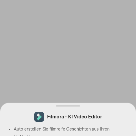
Filmora - KI Video Editor
Auto-erstellen Sie filmreife Geschichten aus Ihren
Highlights
Verwandeln Sie Ihre Eingaben in fesselnde Videos
Entfernen Sie mühelos unerwünschte Videoelemente
Unendliche Vorlagen & Ressourcen für jeden Stil