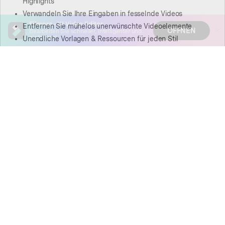
Verstanden
App öffnen
Filmora - KI Video Editor
ÖFFNEN
Bearbeiten Sie schneller, intelligenter und
einfacher!
Hero Produkte
Wondershare
KI entdecken
Hilfe-Center