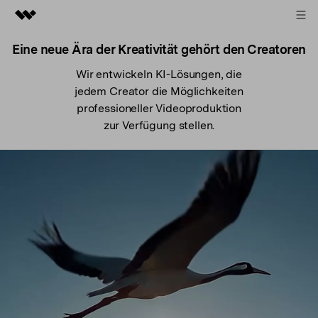
ANMELDEN
Top-Produkte
Eine neue Ära der Kreativität
gehört den Creatoren
Wir entwickeln KI-Lösungen, die
KI-gestützte digitale Kreativität
Business
jedem Creator die Möglichkeiten
Dienstprogramme
professioneller Videoproduktion
Überblick
Über uns
zur Verfügung stellen.
Lösungen
Presseraum
Shop
Support
Suchen