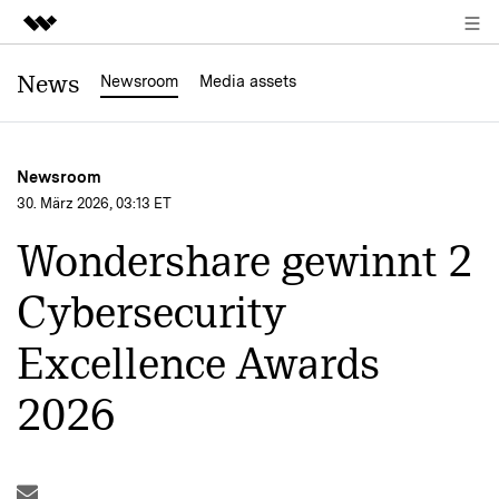
Top-Produkte
News
Newsroom
Media assets
KI-gestützte digitale Kreativität
Business
Dienstprogramme
Newsroom
Überblick
Über uns
30. März 2026, 03:13 ET
Lösungen
Wondershare gewinnt 2
Presseraum
Cybersecurity
Shop
Excellence Awards
Support
2026
Suchen