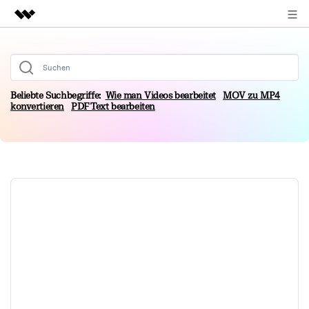
ANMELDEN
Top-Produkte
KI-gestützte digitale Kreativität
Business
Dienstprogramme
Beliebte Suchbegriffe:
Wie man Videos bearbeitet
MOV zu MP4
konvertieren
PDF Text bearbeiten
Überblick
Über uns
Lösungen
Presseraum
Shop
Support
Suchen