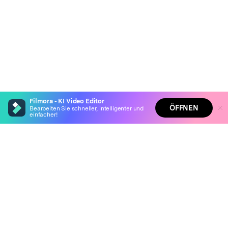
Filmora - KI Video Editor
ÖFFNEN
Bearbeiten Sie schneller, intelligenter und
einfacher!
Hero Produkte
Filmora - KI Video Editor
Wondershare
Auto-erstellen Sie filmreife Geschichten aus Ihren
Highlights
KI entdecken
Verwandeln Sie Ihre Eingaben in fesselnde Videos
Entfernen Sie mühelos unerwünschte Videoelemente
Hilfe-Center
Unendliche Vorlagen & Ressourcen für jeden Stil