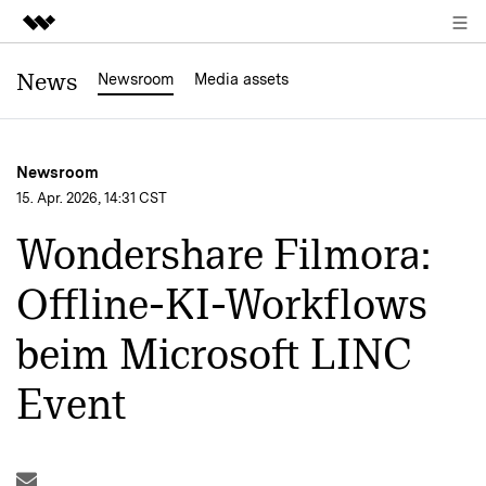
Top-Produkte
News
Newsroom
Media assets
KI-gestützte digitale Kreativität
Business
Dienstprogramme
Newsroom
Überblick
Über uns
15. Apr. 2026, 14:31 CST
Lösungen
Wondershare Filmora:
Presseraum
Offline-KI-Workflows
Shop
beim Microsoft LINC
Support
Event
Suchen