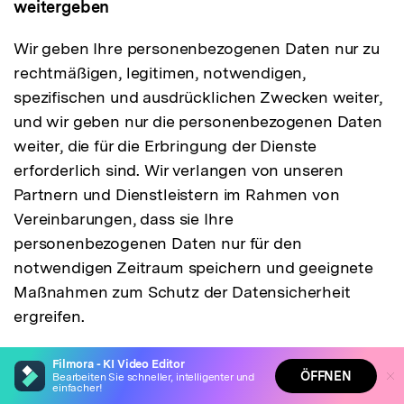
weitergeben
Wir geben Ihre personenbezogenen Daten nur zu
rechtmäßigen, legitimen, notwendigen,
spezifischen und ausdrücklichen Zwecken weiter,
und wir geben nur die personenbezogenen Daten
weiter, die für die Erbringung der Dienste
erforderlich sind. Wir verlangen von unseren
Partnern und Dienstleistern im Rahmen von
Vereinbarungen, dass sie Ihre
personenbezogenen Daten nur für den
notwendigen Zeitraum speichern und geeignete
Maßnahmen zum Schutz der Datensicherheit
ergreifen.
4.1. Verbundene Unternehmen und
Filmora - KI Video Editor
ÖFFNEN
Bearbeiten Sie schneller, intelligenter und
Geschäftspartner
einfacher!