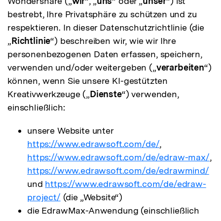
Wondershare („
wir
“, „
uns
“ oder „
unser
“) ist
bestrebt, Ihre Privatsphäre zu schützen und zu
respektieren. In dieser Datenschutzrichtlinie (die
„
Richtlinie
“) beschreiben wir, wie wir Ihre
personenbezogenen Daten erfassen, speichern,
verwenden und/oder weitergeben („
verarbeiten
“)
können, wenn Sie unsere KI-gestützten
Kreativwerkzeuge („
Dienste
“) verwenden,
einschließlich:
unsere Website unter
https://www.edrawsoft.com/de/
,
https://www.edrawsoft.com/de/edraw-max/
,
https://www.edrawsoft.com/de/edrawmind/
und
https://www.edrawsoft.com/de/edraw-
project/
(die „Website“)
die EdrawMax-Anwendung (einschließlich