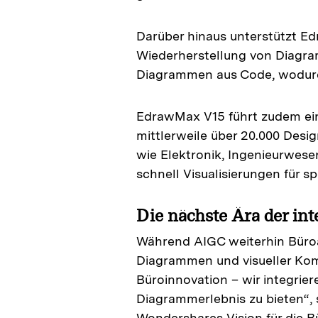
Darüber hinaus unterstützt Ed
Wiederherstellung von Diagr
Diagrammen aus Code, wodurch 
EdrawMax V15 führt zudem ein
mittlerweile über 20.000 Desi
wie Elektronik, Ingenieurwese
schnell Visualisierungen für s
Die nächste Ära der int
Während AIGC weiterhin Büroar
Diagrammen und visueller Kom
Büroinnovation – wir integriere
Diagrammerlebnis zu bieten“, 
Wondershares Vision für die B