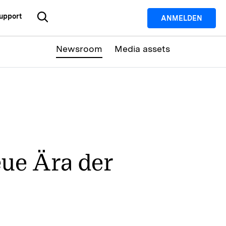
upport
ANMELDEN
Dienstprogramme
Newsroom
Media assets
-Lösungen
Dienstprogramme
Utility-Produkte
-Hub
Dr.Fone
Recoverit
Wiederherstellung verlorener Dateien.
cial Media
Recoverit
Repairit
Repariert beschädigte Videos, Fotos &
mehr.
rketing
MobileTrans
Dr.Fone
ue Ära der
gitale Kreativität
Verwaltung mobiler Geräte.
MobileTrans
Datenübertragung von Telefon zu
Telefon.
FamiSafe
App für Kindersicherung.