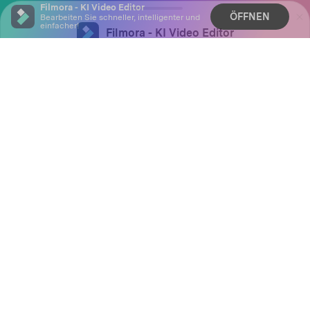
Filmora - KI Video Editor
ÖFFNEN
Bearbeiten Sie schneller, intelligenter und
einfacher!
Hero Produkte
Wondershare
KI entdecken
Hilfe-Center