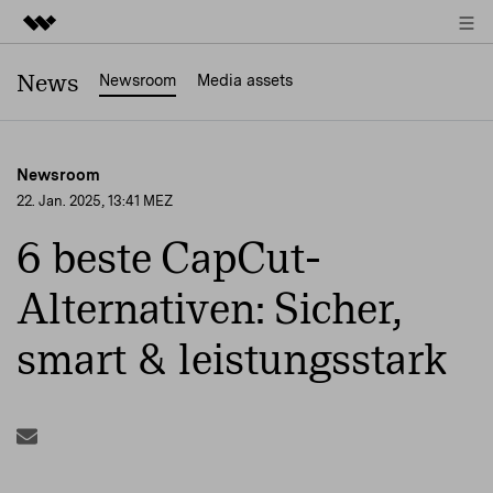
Top-Produkte
News
Newsroom
Media assets
KI-gestützte digitale Kreativität
Business
Dienstprogramme
Newsroom
Überblick
Über uns
22. Jan. 2025, 13:41 MEZ
Lösungen
6 beste CapCut-
Presseraum
Alternativen: Sicher,
Shop
smart & leistungsstark
Support
Suchen