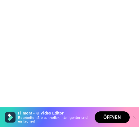
Filmora - KI Video Editor
ÖFFNEN
Bearbeiten Sie schneller, intelligenter und
einfacher!