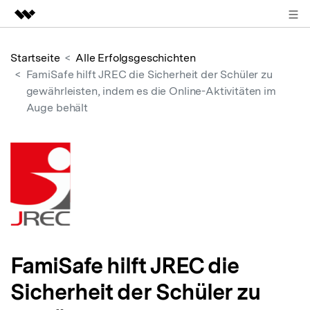
ANMELDEN
Top-Produkte
Startseite
Alle Erfolgsgeschichten
KI-gestützte digitale Kreativität
FamiSafe hilft JREC die Sicherheit der Schüler zu
Business
gewährleisten, indem es die Online-Aktivitäten im
Dienstprogramme
Auge behält
Überblick
Über uns
Lösungen
Presseraum
Shop
Support
FamiSafe hilft JREC die
Suchen
Sicherheit der Schüler zu