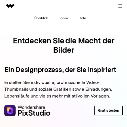
ANMELDEN
Überblick
Video
Foto
Top-Produkte
KI-gestützte digitale Kreativität
Business
Entdecken Sie die Macht der
Dienstprogramme
Überblick
Über uns
Bilder
Lösungen
Presseraum
Ein Designprozess, der Sie inspiriert
Shop
Erstellen Sie individuelle, professionelle Video-
Thumbnails und soziale Grafiken sowie
Einladungen,
Support
Lebensläufe und vieles mehr mit stilvollen Vorlagen.
Suchen
Gratis testen